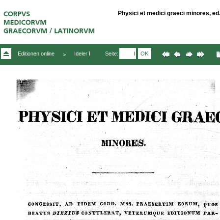
Physici et medici graeci minores, ed. J
Seite:
OK
Editionen online
Ideler I
>