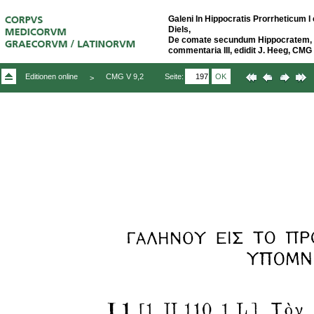
Galeni In Hippocratis Prorrheticum I 
Diels,
De comate secundum Hippocratem, ed
commentaria III, edidit J. Heeg, CMG 
Seite:
OK
Editionen online
CMG V 9,2
>