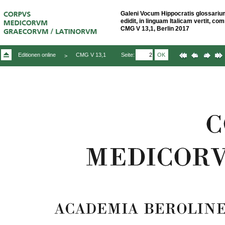
Galeni Vocum Hippocratis glossariu
edidit, in linguam Italicam vertit, com
CMG V 13,1, Berlin 2017
Seite:
OK
Editionen online
CMG V 13,1
>