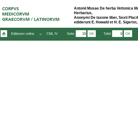
Antonii Musae De herba Vettonica li
Herbarius,
Anonymi De taxone liber, Sexti Placi
ediderunt E. Howald et H. E. Sigerist,
Seite:
OK
Tafel:
OK
Editionen online
CML IV
>