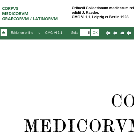
Oribasii Collectionum medicarum reliqu
edidit J. Raeder,
CMG VI 1,1, Leipzig et Berlin 1928
Seite:
OK
Editionen online
CMG VI 1,1
>