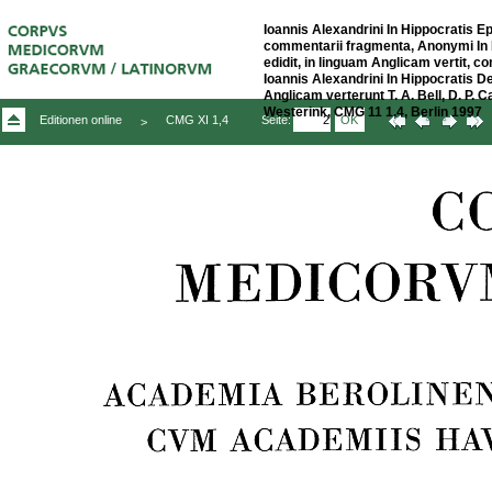
Ioannis Alexandrini In Hippocratis E
commentarii fragmenta, Anonymi In 
edidit, in linguam Anglicam vertit, c
Ioannis Alexandrini In Hippocratis D
Anglicam verterunt T. A. Bell, D. P. C
Westerink, CMG 11 1,4, Berlin 1997
Seite:
OK
Editionen online
CMG XI 1,4
>