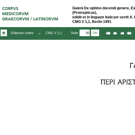
Galeni De optimo docendi genere, E
(Protrepticus),
edidit et in linguam Italicam vertit A.
CMG V 1,1, Berlin 1991
Seite:
OK
Editionen online
CMG V 1,1
>