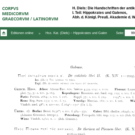
H. Diels: Die Handschriften der antik
I. Teil: Hippokrates und Galenos,
Abh. d. Königl. Preuß. Akademie d. Wis
Seite:
Editionen online
Hss. Kat. (Diels) – Hippokrates und Galen
>