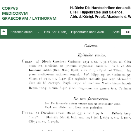
H. Diels: Die Handschriften der antik
I. Teil: Hippokrates und Galenos,
Abh. d. Königl. Preuß. Akademie d. Wis
Seite:
Editionen online
Hss. Kat. (Diels) – Hippokrates und Galen
>