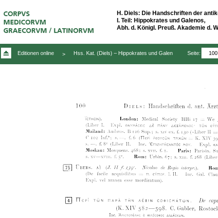
H. Diels: Die Handschriften der antik
I. Teil: Hippokrates und Galenos,
Abh. d. Königl. Preuß. Akademie d. Wis
Seite:
Editionen online
Hss. Kat. (Diels) – Hippokrates und Galen
>