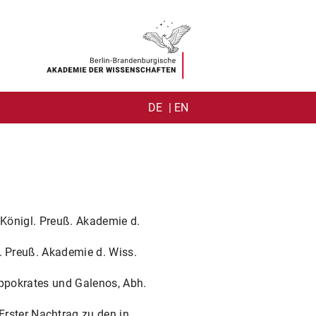
DE
| EN
TY
NER)
. Königl. Preuß. Akademie d.
l. Preuß. Akademie d. Wiss.
Hippokrates und Galenos, Abh.
rster Nachtrag zu den in