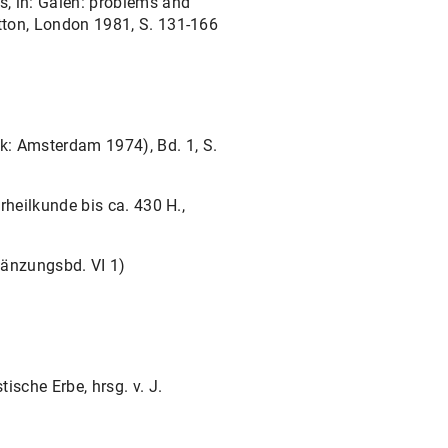
s, in: Galen: problems and
utton, London 1981, S. 131-166
k: Amsterdam 1974), Bd. 1, S.
rheilkunde bis ca. 430 H.,
rgänzungsbd. VI 1)
ische Erbe, hrsg. v. J.