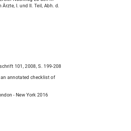
te, I. und II. Teil, Abh. d.
chrift 101, 2008, S. 199-208
an annotated checklist of
London - New York 2016