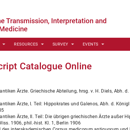
 Transmission, Interpretation and
 Medicine
RESOURCES
SURVEY
EVENTS
E ↗
THE DIELS MANUSCRIPT CATALOGUE ONLINE
THE MEDICAL LITERATURE OF ANTIQUI
MEDIA LIBRARY
ript Catalogue Online
S
CATALOGUES
FROM MANUSCRIPT TO EDITION
CMG-LECTURE
MES
BIBLIOGRAPHIES TO HIPPOCRATES AND TO GALEN (FICHT
PICTURE GALLERY
SOMMER SCHOOL
antiken Ärzte. Griechische Abteilung, hrsg. v. H. Diels, Abh. d
CONCORDANCES
 antiken Ärzte, I. Teil: Hippokrates und Galenos, Abh. d. König
05
 antiken Ärzte, II. Teil: Die übrigen griechischen Ärzte außer 
INES
ss. 1906, phil.-hist. Kl. 1, Berlin 1906
and des interakademischen Corpus medicorum antiquorum und E