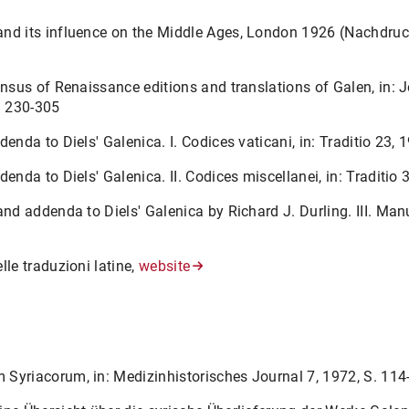
and its influence on the Middle Ages, London 1926 (Nachdruc
census of Renaissance editions and translations of Galen, in:
. 230-305
denda to Diels' Galenica. I. Codices vaticani, in: Traditio 23, 
denda to Diels' Galenica. II. Codices miscellanei, in: Traditio
and addenda to Diels' Galenica by Richard J. Durling. III. Manu
lle traduzioni latine,
website
 Syriacorum, in: Medizinhistorisches Journal 7, 1972, S. 114