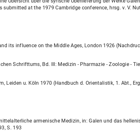
ine Übersicht über die syrische Überlieferung der Werke Galen
rs submitted at the 1979 Cambridge conference, hrsg. v. V. N
and its influence on the Middle Ages, London 1926 (Nachdruc
chen Schrifttums, Bd. III: Medizin - Pharmazie - Zoologie - Tie
m, Leiden u. Köln 1970 (Handbuch d. Orientalistik, 1. Abt., E
ittelalterliche armenische Medizin, in: Galen und das hellenist
93, S. 193