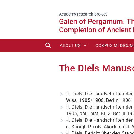
Academy research project
Galen of Pergamum. The
Completion of Ancient
SUCHE
ABOUT US
CORPUS MEDICUM
STAFF
EDITIONEN ONLIN
The Diels Manusc
ADVISORY BOARD
NEW PUBLICATION
HISTORY OF CMG
AVAILABLE VOLU
H. Diels, Die Handschriften der 
REPORTS
REPRINTS (POD)
Wiss. 1905/1906, Berlin 1906
H. Diels, Die Handschriften der
IN PREPARATION
1905, phil.-hist. Kl. 3, Berlin 19
H. Diels, Die Handschriften der
EDITORIAL GUIDEL
d. Königl. Preuß. Akademie d. Wi
H. Diels, Bericht über den St