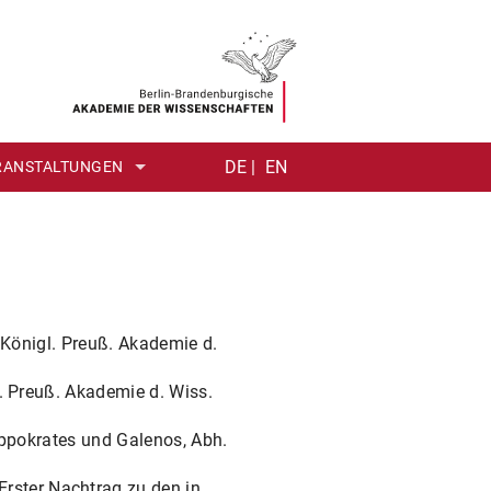
DE |
EN
RANSTALTUNGEN
TUM DER ANTIKE (ÜBERBLICK)
DIATHEK
EDITION (EINFÜHRUNG)
G-LECTURE
ER)
MMERSCHULE
. Königl. Preuß. Akademie d.
l. Preuß. Akademie d. Wiss.
Hippokrates und Galenos, Abh.
rster Nachtrag zu den in