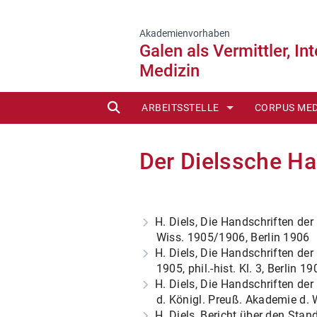
Akademienvorhaben
Galen als Vermittler, In
Medizin
SUCHE
ARBEITSSTELLE
CORPUS ME
LEITER/MITARBEITER
EDITIONEN 
Der Dielssche Ha
BEIRAT
NEUERSCHE
GESCHICHTE
LIEFERBARE
H. Diels, Die Handschriften der 
BERICHTE
REPRINTS (
Wiss. 1905/1906, Berlin 1906
H. Diels, Die Handschriften der
IN VORBERE
1905, phil.-hist. Kl. 3, Berlin 19
H. Diels, Die Handschriften der
EDITIONSRI
d. Königl. Preuß. Akademie d. Wi
H. Diels, Bericht über den St