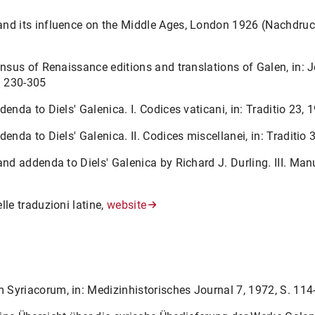
and its influence on the Middle Ages, London 1926 (Nachdruc
census of Renaissance editions and translations of Galen, in:
. 230-305
denda to Diels' Galenica. I. Codices vaticani, in: Traditio 23, 
denda to Diels' Galenica. II. Codices miscellanei, in: Traditio
and addenda to Diels' Galenica by Richard J. Durling. III. Manu
lle traduzioni latine,
website
 Syriacorum, in: Medizinhistorisches Journal 7, 1972, S. 114