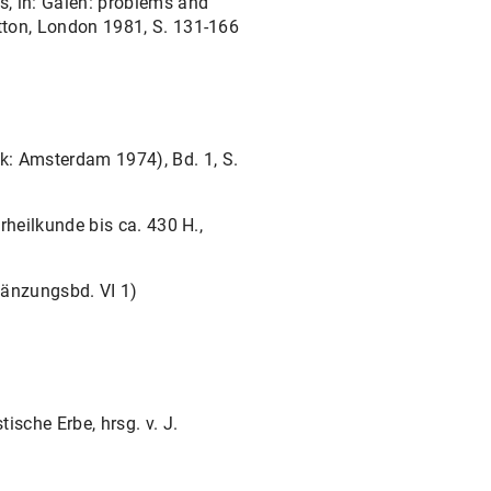
s, in: Galen: problems and
utton, London 1981, S. 131-166
k: Amsterdam 1974), Bd. 1, S.
rheilkunde bis ca. 430 H.,
rgänzungsbd. VI 1)
ische Erbe, hrsg. v. J.