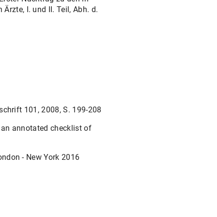
te, I. und II. Teil, Abh. d.
chrift 101, 2008, S. 199-208
an annotated checklist of
London - New York 2016