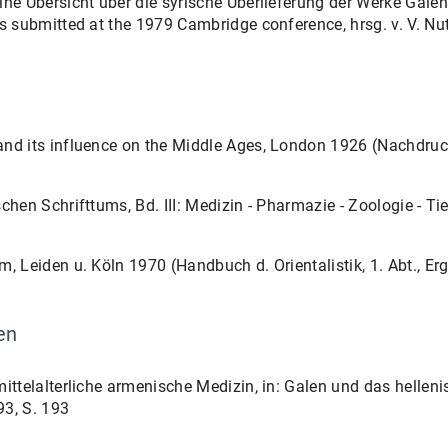
ine Übersicht über die syrische Überlieferung der Werke Galen
rs submitted at the 1979 Cambridge conference, hrsg. v. V. N
n
and its influence on the Middle Ages, London 1926 (Nachdruc
chen Schrifttums, Bd. III: Medizin - Pharmazie - Zoologie - Tie
m, Leiden u. Köln 1970 (Handbuch d. Orientalistik, 1. Abt., E
en
ittelalterliche armenische Medizin, in: Galen und das hellenist
93, S. 193