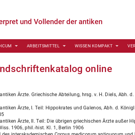
terpret und Vollender der antiken
DICUM
ARBEITSMITTEL
WISSEN KOMPAKT
VE
ONLINE ↗
DER DIELSSCHE HANDSCHRIFTENKATALOG ONLINE
DAS MEDIZINISCHE SCHRIFT
ME
ndschriftenkatalog online
INUNGEN
WERKVERZEICHNISSE
VON DER HANDSCHRIFT ZUR 
CM
 BÄNDE
HIPPOKRATES- UND GALENBIBLIOGRAPHIE (FICHTN
PERSONEN UND SACHEN
SO
antiken Ärzte. Griechische Abteilung, hrsg. v. H. Diels, Abh. d
POD)
KONKORDANZEN
BILDERGALERIEN
 antiken Ärzte, I. Teil: Hippokrates und Galenos, Abh. d. König
ITUNG
05
 antiken Ärzte, II. Teil: Die übrigen griechischen Ärzte außer 
CHTLINIEN
ss. 1906, phil.-hist. Kl. 1, Berlin 1906
and des interakademischen Corpus medicorum antiquorum und E