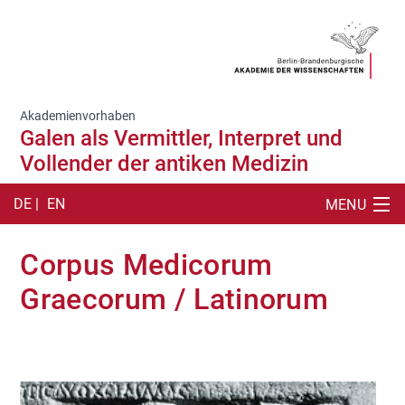
Akademienvorhaben
Galen als Vermittler, Interpret und
Vollender der antiken Medizin
DE |
EN
MENU
SUCHE
Corpus Medicorum
ARBEITSSTELLE
Graecorum / Latinorum
CORPUS MEDICUM
ARBEITSMITTEL