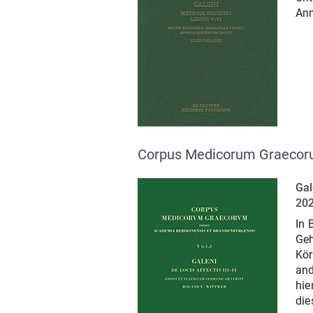
Anm
Corpus Medicorum Graecoru
Gal
20
In 
Geh
Kör
and
hie
die