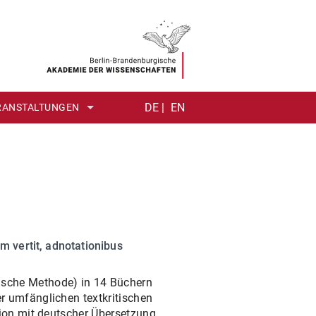
DE |
EN
RANSTALTUNGEN
TUM DER ANTIKE (ÜBERBLICK)
DIATHEK
EDITION (EINFÜHRUNG)
G-LECTURE
ER)
MMERSCHULE
m vertit, adnotationibus
ische Methode) in 14 Büchern
r umfänglichen textkritischen
tion mit deutscher Übersetzung,