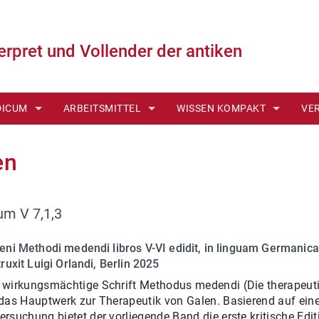
terpret und Vollender der antiken
DICUM
ARBEITSMITTEL
WISSEN KOMPAKT
VE
ONLINE ↗
DER DIELSSCHE HANDSCHRIFTENKATALOG ONLINE
DAS MEDIZINISCHE SCHRIFT
ME
en
INUNGEN
WERKVERZEICHNISSE
VON DER HANDSCHRIFT ZUR 
CM
 BÄNDE
HIPPOKRATES- UND GALENBIBLIOGRAPHIE (FICHTN
PERSONEN UND SACHEN
SO
m V 7,1,3
POD)
KONKORDANZEN
BILDERGALERIEN
eni Methodi medendi libros V-VI edidit, in linguam Germanica
truxit Luigi Orlandi, Berlin 2025
ITUNG
 wirkungsmächtige Schrift Methodus medendi (Die therapeut
 das Hauptwerk zur Therapeutik von Galen. Basierend auf eine
CHTLINIEN
ersuchung bietet der vorliegende Band die erste kritische Edi