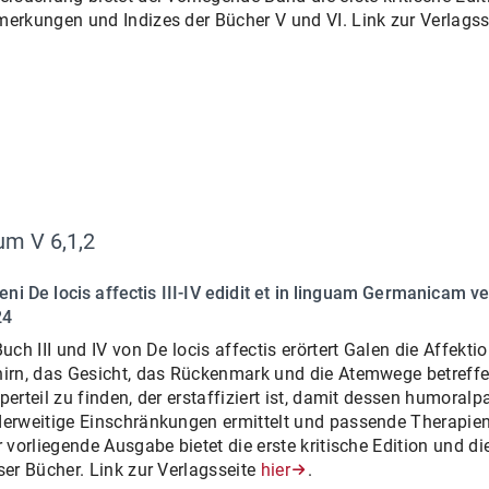
erkungen und Indizes der Bücher V und VI. Link zur Verlags
m V 6,1,2
eni De locis affectis III-IV edidit et in linguam Germanicam ve
24
Buch III und IV von De locis affectis erörtert Galen die Affekt
irn, das Gesicht, das Rückenmark und die Atemwege betreffen.
perteil zu finden, der erstaffiziert ist, damit dessen humoral
erweitige Einschränkungen ermittelt und passende Therapien
r vorliegende Ausgabe bietet die erste kritische Edition und d
ser Bücher. Link zur Verlagsseite
hier
.