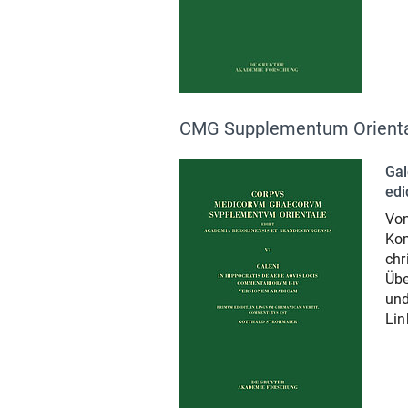
CMG Supplementum Orienta
Gal
edi
Von
Kom
chr
Übe
und
Lin