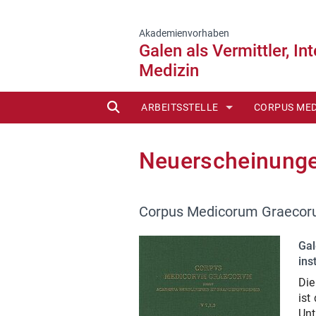
Akademienvorhaben
Galen als Vermittler, In
Medizin
SUCHE
ARBEITSSTELLE
CORPUS ME
LEITER/MITARBEITER
EDITIONEN 
Neuerscheinung
BEIRAT
NEUERSCHE
GESCHICHTE
LIEFERBARE
Corpus Medicorum Graecoru
BERICHTE
REPRINTS (
Gal
ins
IN VORBERE
Die
ist
EDITIONSRI
Unt