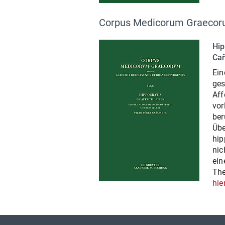
Corpus Medicorum Graecoru
Hip
Cañ
Ein
ges
Aff
vor
ber
Übe
hip
nic
ein
The
hie