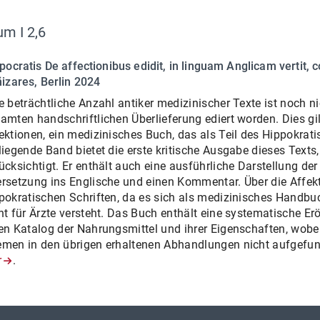
m I 2,6
pocratis De affectionibus edidit, in linguam Anglicam vertit,
izares, Berlin 2024
e beträchtliche Anzahl antiker medizinischer Texte ist noch n
amten handschriftlichen Überlieferung ediert worden. Dies gil
ektionen, ein medizinisches Buch, das als Teil des Hippokratis
liegende Band bietet die erste kritische Ausgabe dieses Texts
ücksichtigt. Er enthält auch eine ausführliche Darstellung der
rsetzung ins Englische und einen Kommentar. Über die Affekti
pokratischen Schriften, da es sich als medizinisches Handbuc
ht für Ärzte versteht. Das Buch enthält eine systematische E
en Katalog der Nahrungsmittel und ihrer Eigenschaften, wobe
men in den übrigen erhaltenen Abhandlungen nicht aufgefund
r
.