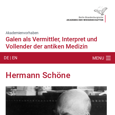
Akademienvorhaben
Galen als Vermittler, Interpret und
Vollender der antiken Medizin
DE | EN
MENU
SUCHE
Hermann Schöne
ARBEITSSTELLE
CORPUS MEDICUM
ARBEITSMITTEL