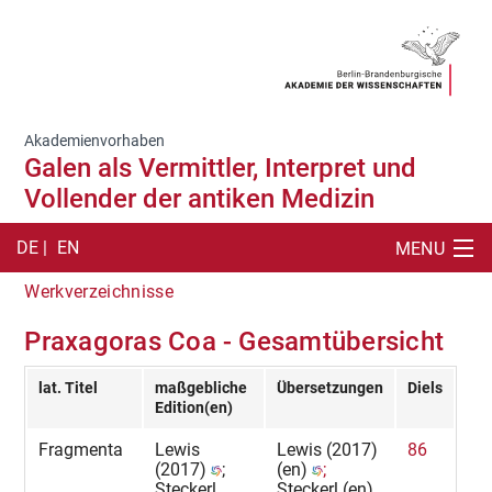
Akademienvorhaben
Galen als Vermittler, Interpret und
Vollender der antiken Medizin
DE |
EN
MENU
Werkverzeichnisse
SUCHE
Praxagoras Coa - Gesamtübersicht
ARBEITSSTELLE
lat. Titel
maßgebliche
Übersetzungen
Diels
CORPUS MEDICUM
Edition(en)
ARBEITSMITTEL
Fragmenta
Lewis
Lewis (2017)
86
(2017)
;
(en)
;
Steckerl
Steckerl (en)