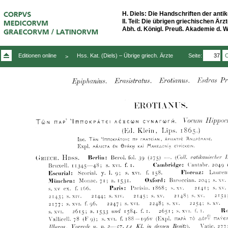
H. Diels: Die Handschriften der antik
II. Teil: Die übrigen griechischen Ä
Abh. d. Königl. Preuß. Akademie d. Wis
Seite:
Editionen online
Hss. Kat. (Diels) – Übrige griech. Ärzte
>