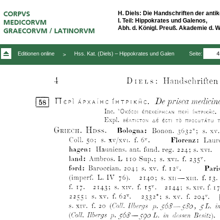
H. Diels: Die Handschriften der antik
I. Teil: Hippokrates und Galenos,
Abh. d. Königl. Preuß. Akademie d. Wis
Seite:
Editionen online
Hss. Kat. (Diels) – Hippokrates und Galen
>