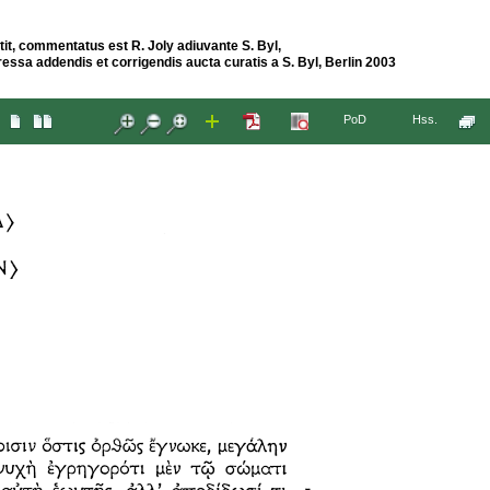
tit, commentatus est R. Joly adiuvante S. Byl,
pressa addendis et corrigendis aucta curatis a S. Byl, Berlin 2003
PoD
Hss.