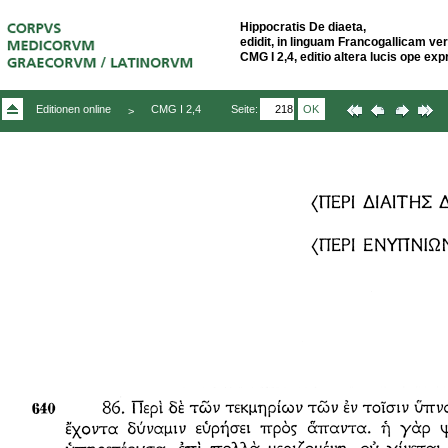
Hippocratis De diaeta,
edidit, in linguam Francogallicam ver
CMG I 2,4, editio altera lucis ope ex
Seite:
OK
Editionen online
CMG I 2,4
>