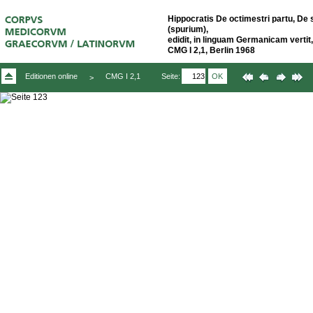
Hippocratis De octimestri partu, De 
(spurium),
edidit, in linguam Germanicam vert
CMG I 2,1, Berlin 1968
Seite:
OK
Editionen online
CMG I 2,1
>