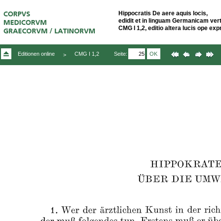
Hippocratis De aere aquis locis,
edidit et in linguam Germanicam vertit
CMG I 1,2, editio altera lucis ope ex
Seite:
OK
Editionen online
CMG I 1,2
>